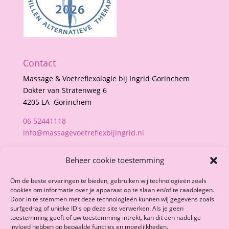
Contact
Massage & Voetreflexologie bij Ingrid Gorinchem
Dokter van Stratenweg 6
4205 LA Gorinchem
06 52441118
info@massagevoetreflexbijingrid.nl
BTW nummer: NL 002441221B69
Beheer cookie toestemming
Massage en Voetreflexzonetherapie zijn
Om de beste ervaringen te bieden, gebruiken wij technologieën zoals
complementair en vervangen de huisarts niet.
cookies om informatie over je apparaat op te slaan en/of te raadplegen.
Wij schrijven geen medicijnen voor en stellen geen
Door in te stemmen met deze technologieën kunnen wij gegevens zoals
diagnose.
surfgedrag of unieke ID's op deze site verwerken. Als je geen
toestemming geeft of uw toestemming intrekt, kan dit een nadelige
invloed hebben op bepaalde functies en mogelijkheden.