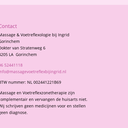
Contact
Massage & Voetreflexologie bij Ingrid
Gorinchem
Dokter van Stratenweg 6
4205 LA Gorinchem
06 52441118
info@massagevoetreflexbijingrid.nl
BTW nummer: NL 002441221B69
Massage en Voetreflexzonetherapie zijn
complementair en vervangen de huisarts niet.
Wij schrijven geen medicijnen voor en stellen
geen diagnose.