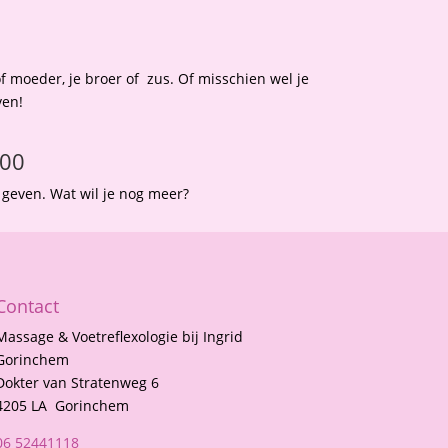
of moeder, je broer of zus. Of misschien wel je
ven!
,00
geven. Wat wil je nog meer?
Contact
Massage & Voetreflexologie bij Ingrid
Gorinchem
Dokter van Stratenweg 6
4205 LA Gorinchem
06 52441118