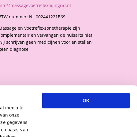
info@massagevoetreflexbijingrid.nl
BTW nummer: NL 002441221B69
Massage en Voetreflexzonetherapie zijn
complementair en vervangen de huisarts niet.
Wij schrijven geen medicijnen voor en stellen
geen diagnose.
Beheer cookie toestemming
OK
al media te
 ervaringen te bieden, gebruiken wij technologieën zoals cookies om
over je apparaat op te slaan en/of te raadplegen. Door in te stemmen met
 van onze
logieën kunnen wij gegevens zoals surfgedrag of unieke ID's op deze site
deze gegevens
Als je geen toestemming geeft of uw toestemming intrekt, kan dit een
 op basis van
vloed hebben op bepaalde functies en mogelijkheden.
bruiken.